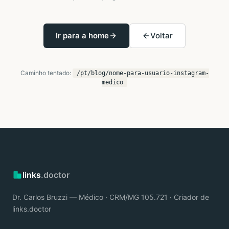
Ir para a home
Voltar
Caminho tentado:
/pt/blog/nome-para-usuario-instagram-
medico
links
.doctor
Dr. Carlos Bruzzi — Médico · CRM/MG 105.721 · Criador de
links.doctor