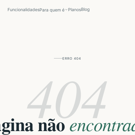
Blog
Funcionalidades
Planos
Para quem é
ERRO 404
404
gina não
encontra