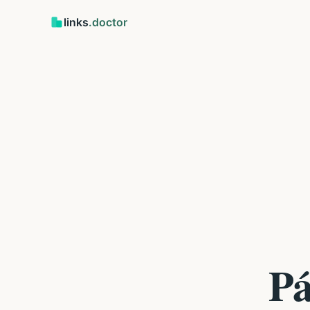
links
.doctor
Pá