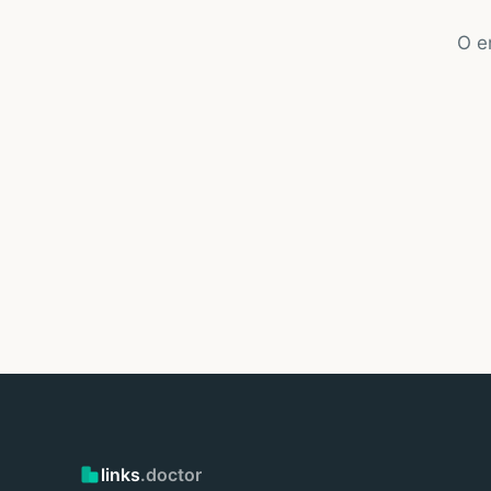
O e
links
.doctor