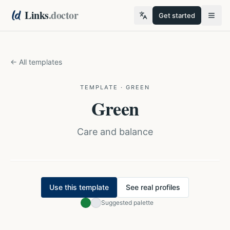
Links
.doctor
Get started
← All templates
TEMPLATE
·
GREEN
Green
Care and balance
Use this template
See real profiles
AS
Suggested palette