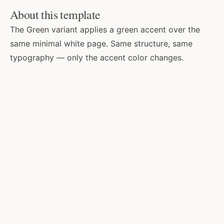
Dra. Ana Silva
About this template
The Green variant applies a green accent over the
CRM SP 123456
same minimal white page. Same structure, same
Cardiologista
typography — only the accent color changes.
São Paulo / SP
Atendimento humanizado em cardiologia clínica e
preventiva. Foco em prevenção, acompanhamento de
longo prazo e cuidado próximo do paciente.
Chat on WhatsApp
Agendar consulta online