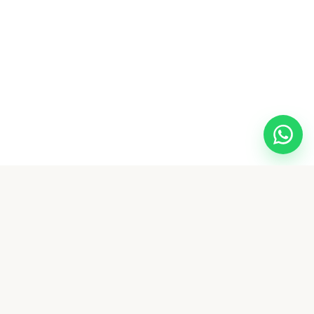
Esta página é um perfil profissional informativo. Não substitui consulta, avaliação,
diagnóstico ou atendimento
médico
e não estabelece relação clínica ou terapêutica.
Em emergências, ligue 192 (SAMU) ou procure o serviço de saúde mais próximo.
Conteúdo em conformidade com
Resolução CFM nº 2.336/2023 e Código de Ética